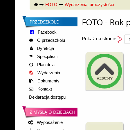
© Free
Joomla! 3 Modules
- by
VinaGecko.com
FOTO
Wydarzenia, uroczystości
FOTO - Rok 
PRZEDSZKOLE
Facebook
Pokaż na stronie
O przedszkolu
Dyrekcja
Specjaliści
Plan dnia
Wydarzenia
Dokumenty
Kontakt
Deklaracja dostępu
Z MYŚLĄ O DZIECIACH
Wyposażenie