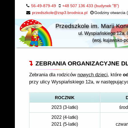
56-49-879-49
+48 507 136 433 (budynek "B")
przedszkole@zsp3.brodnica.pl
Godziny otwarcia (
Przedszkole im. Marii Kon
ul. Wyspiańskiego 12a, 
(woj. kujawsko-p
ZEBRANIA ORGANIZACYJNE DLA 
Zebrania dla rodziców
nowych dzieci
, które
od
przy ulicy Wyspiańskiego 12a, w następujący
ROCZNIK
2023 (3-latki)
środ
2022 (4-latki)
2021 (5-latki)
czwart