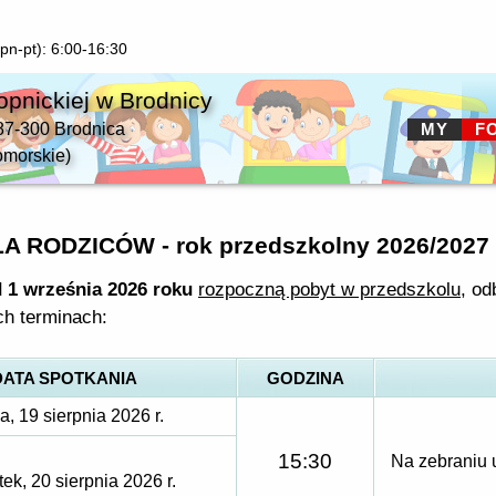
pn-pt): 6:00-16:30
opnickiej w Brodnicy
87-300 Brodnica
MY
F
omorskie)
RODZICÓW - rok przedszkolny 2026/2027
 1 września 2026 roku
rozpoczną pobyt w przedszkolu
, o
ch terminach:
DATA SPOTKANIA
GODZINA
a, 19 sierpnia 2026 r.
15:30
Na zebraniu 
ek, 20 sierpnia 2026 r.