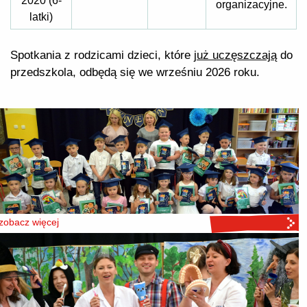
2020 (6-
organizacyjne.
latki)
Spotkania z rodzicami dzieci, które
już uczęszczają
do
przedszkola, odbędą się we wrześniu 2026 roku.
zobacz więcej