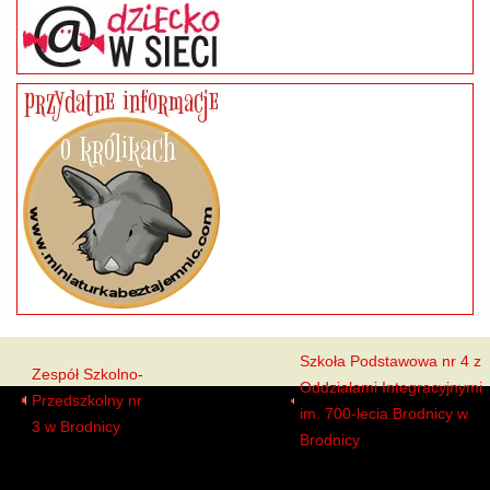
Szkoła Podstawowa nr 4 z
Zespół Szkolno-
Oddziałami Integracyjnymi
Przedszkolny nr
Uczniowie
im. 700-lecia Brodnicy w
3 w Brodnicy
Brodnicy