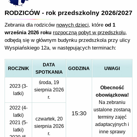
RODZICÓW - rok przedszkolny 2026/2027
Zebrania dla rodziców
nowych dzieci
, które
od 1
września 2026 roku
rozpoczną pobyt w przedszkolu
,
odbędą się w głównym budynku przedszkola przy ulicy
Wyspiańskiego 12a, w następujących terminach:
DATA
ROCZNIK
GODZINA
UWAGI
SPOTKANIA
środa, 19
2023 (3-
Obecność
sierpnia 2026
latki)
obowiązkowa!
r.
Na zebraniu
2022 (4-
ustalone zostaną
15:30
latki)
terminy zajęć
czwartek, 20
2021 (5-
adaptacyjnych i
sierpnia 2026
latki)
inne sprawy
r.