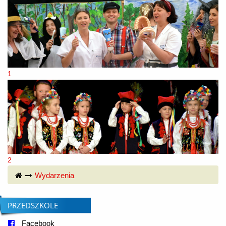
1
2
© Free
Joomla! 3 Modules
- by
VinaGecko.com
Wydarzenia
PRZEDSZKOLE
Facebook