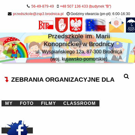
56-49-879-49
+48 507 136 433 (budynek "B")
przedszkole@zsp3.brodnica.pl
Godziny otwarcia (pn-pt): 6:00-16:30
Przedszkole im. Marii
Konopnickiej w Brodnicy
ul. Wyspiańskiego 12a, 87-300 Brodnica
(woj. kujawsko-pomorskie)
ZEBRANIA ORGANIZACYJNE DLA
MY
FOTO
FILMY
CLASSROOM