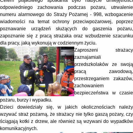
Celem piątkowego spotkania było nabycie umiejętności
odpowiedniego zachowania podczas pożaru, utrwalenie
numeru alarmowego do Straży Pożarnej - 998, wzbogacenie
wiadomości na temat ochrony przeciwpożarowej, poprzez
poznawanie urządzeń służących do gaszenia pożaru,
zapoznanie się z pracą strażaka oraz wzbudzenie szacunku
dla pracy, jaką wykonują w codziennym życiu.
Zaproszeni strażacy
zaznajamiali
przedszkolaków ze swoją
pracą zawodową,
przestrzeganiem zakazów,
zachowaniem
bezpieczeństwa w czasie
pożaru, burzy i wypadku.
Dzieci dowiedziały się, w jakich okolicznościach należy
wzywać straż pożarną, że strażacy nie tylko gaszą pożary, czy
ściągają kotki z drzew, ale również są wzywani do wypadków
komunikacyjnych.