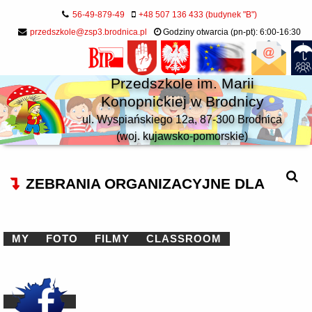
56-49-879-49
+48 507 136 433 (budynek "B")
przedszkole@zsp3.brodnica.pl
Godziny otwarcia (pn-pt): 6:00-16:30
Przedszkole im. Marii
Konopnickiej w Brodnicy
ul. Wyspiańskiego 12a, 87-300 Brodnica
(woj. kujawsko-pomorskie)
ZEBRANIA ORGANIZACYJNE DLA
MY
FOTO
FILMY
CLASSROOM