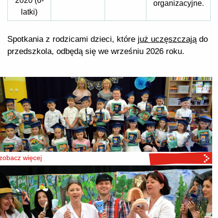
2020 (6-
organizacyjne.
latki)
Spotkania z rodzicami dzieci, które
już uczęszczają
do
przedszkola, odbędą się we wrześniu 2026 roku.
zobacz więcej