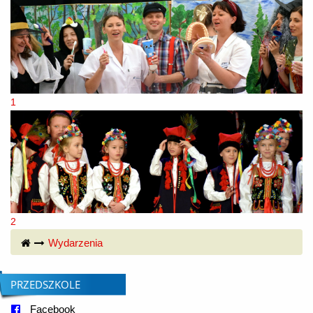
1
2
© Free
Joomla! 3 Modules
- by
VinaGecko.com
Wydarzenia
PRZEDSZKOLE
Facebook