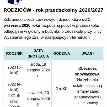
RODZICÓW - rok przedszkolny 2026/2027
Zebrania dla rodziców
nowych dzieci
, które
od 1
września 2026 roku
rozpoczną pobyt w przedszkolu
,
odbędą się w głównym budynku przedszkola przy ulicy
Wyspiańskiego 12a, w następujących terminach:
DATA
ROCZNIK
GODZINA
UWAGI
SPOTKANIA
środa, 19
2023 (3-
Obecność
sierpnia 2026
latki)
obowiązkowa!
r.
Na zebraniu
2022 (4-
ustalone zostaną
15:30
latki)
terminy zajęć
czwartek, 20
2021 (5-
adaptacyjnych i
sierpnia 2026
latki)
inne sprawy
r.