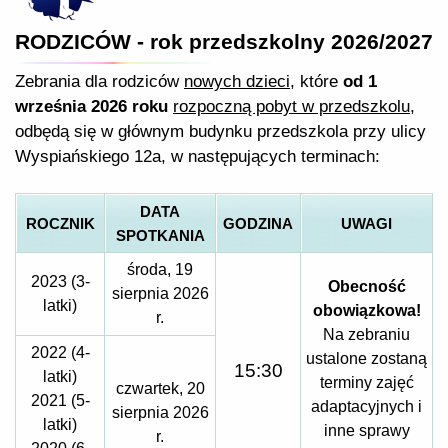
RODZICÓW - rok przedszkolny 2026/2027
Zebrania dla rodziców
nowych dzieci
, które
od 1
września 2026 roku
rozpoczną pobyt w przedszkolu
,
odbędą się w głównym budynku przedszkola przy ulicy
Wyspiańskiego 12a, w następujących terminach:
DATA
ROCZNIK
GODZINA
UWAGI
SPOTKANIA
środa, 19
2023 (3-
Obecność
sierpnia 2026
latki)
obowiązkowa!
r.
Na zebraniu
2022 (4-
ustalone zostaną
15:30
latki)
terminy zajęć
czwartek, 20
2021 (5-
adaptacyjnych i
sierpnia 2026
latki)
inne sprawy
r.