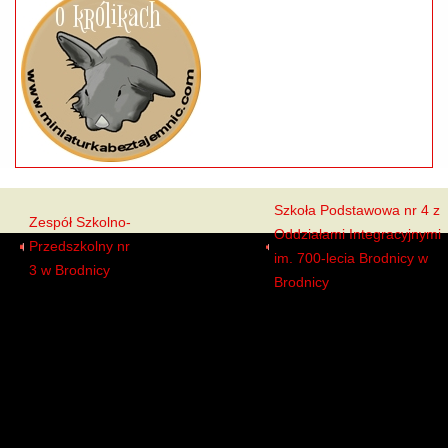
Szkoła Podstawowa nr 4 z
Zespół Szkolno-
Oddziałami Integracyjnymi
Przedszkolny nr
Uczniowie
im. 700-lecia Brodnicy w
3 w Brodnicy
Brodnicy