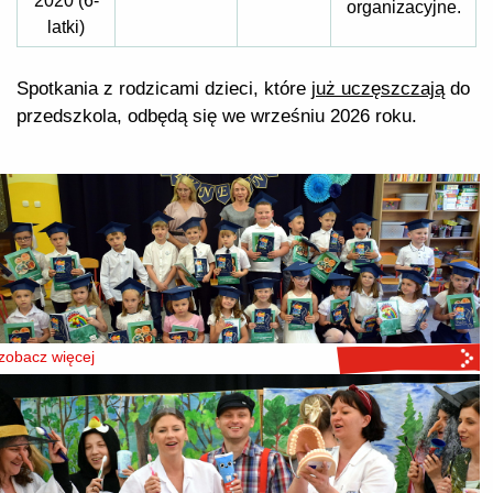
2020 (6-
organizacyjne.
latki)
Spotkania z rodzicami dzieci, które
już uczęszczają
do
przedszkola, odbędą się we wrześniu 2026 roku.
zobacz więcej