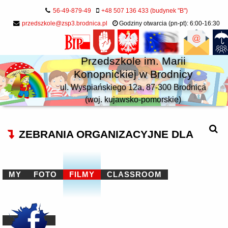
56-49-879-49
+48 507 136 433 (budynek "B")
przedszkole@zsp3.brodnica.pl
Godziny otwarcia (pn-pt): 6:00-16:30
Przedszkole im. Marii
Konopnickiej w Brodnicy
ul. Wyspiańskiego 12a, 87-300 Brodnica
(woj. kujawsko-pomorskie)
ZEBRANIA ORGANIZACYJNE DLA
MY
FOTO
FILMY
CLASSROOM