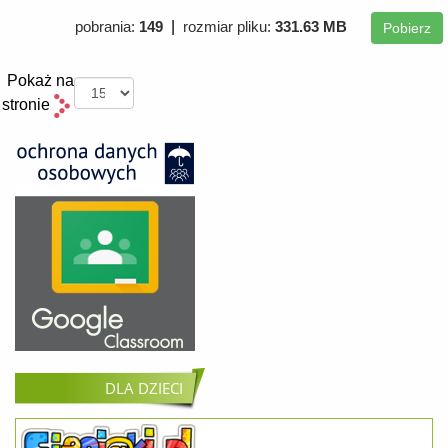
|
pobrania:
149
rozmiar pliku:
331.63 MB
Pobierz
Pokaż na
stronie
DLA DZIECI