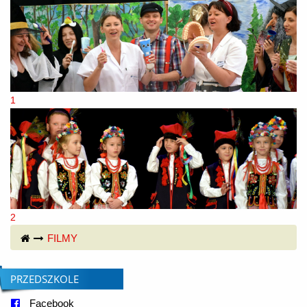
1
2
© Free
Joomla! 3 Modules
- by
VinaGecko.com
FILMY
PRZEDSZKOLE
Facebook