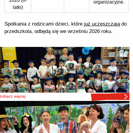
2020 (6-
organizacyjne.
latki)
Spotkania z rodzicami dzieci, które
już uczęszczają
do
przedszkola, odbędą się we wrześniu 2026 roku.
zobacz więcej