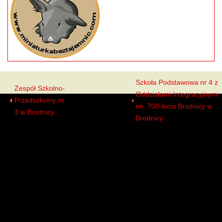
Szkoła Podstawowa nr 4 z
Zespół Szkolno-
Oddziałami Integracyjnymi
Przedszkolny nr
Uczniowie
im. 700-lecia Brodnicy w
3 w Brodnicy
Brodnicy