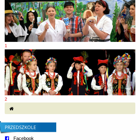
1
2
© Free
Joomla! 3 Modules
- by
VinaGecko.com
PRZEDSZKOLE
Facebook