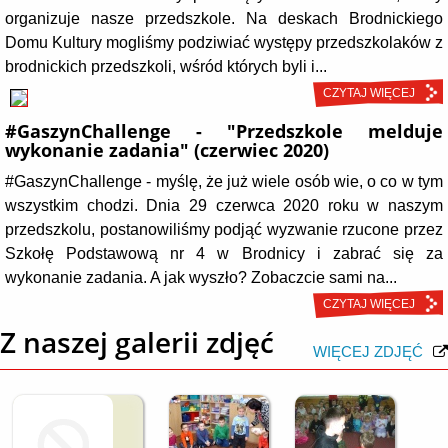
organizuje nasze przedszkole. Na deskach Brodnickiego
Domu Kultury mogliśmy podziwiać występy przedszkolaków z
brodnickich przedszkoli, wśród których byli i...
CZYTAJ WIĘCEJ
#GaszynChallenge - "Przedszkole melduje
wykonanie zadania" (czerwiec 2020)
#GaszynChallenge - myślę, że już wiele osób wie, o co w tym
wszystkim chodzi. Dnia 29 czerwca 2020 roku w naszym
przedszkolu, postanowiliśmy podjąć wyzwanie rzucone przez
Szkołę Podstawową nr 4 w Brodnicy i zabrać się za
wykonanie zadania. A jak wyszło? Zobaczcie sami na...
CZYTAJ WIĘCEJ
Z naszej galerii zdjęć
WIĘCEJ ZDJĘĆ