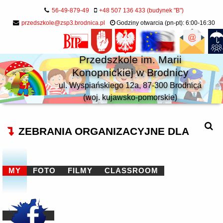
56-49-879-49
+48 507 136 433 (budynek "B")
przedszkole@zsp3.brodnica.pl
Godziny otwarcia (pn-pt): 6:00-16:30
Przedszkole im. Marii
Konopnickiej w Brodnicy
ul. Wyspiańskiego 12a, 87-300 Brodnica
(woj. kujawsko-pomorskie)
ZEBRANIA ORGANIZACYJNE DLA
MY
FOTO
FILMY
CLASSROOM