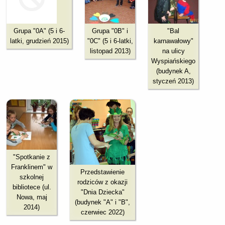
Grupa "0A" (5 i 6-
Grupa "0B" i
"Bal
latki, grudzień 2015)
"0C" (5 i 6-latki,
karnawałowy"
listopad 2013)
na ulicy
Wyspiańskiego
(budynek A,
styczeń 2013)
"Spotkanie z
Franklinem" w
Przedstawienie
szkolnej
rodziców z okazji
bibliotece (ul.
"Dnia Dziecka"
Nowa, maj
(budynek "A" i "B",
2014)
czerwiec 2022)