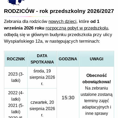
RODZICÓW - rok przedszkolny 2026/2027
Zebrania dla rodziców
nowych dzieci
, które
od 1
września 2026 roku
rozpoczną pobyt w przedszkolu
,
odbędą się w głównym budynku przedszkola przy ulicy
Wyspiańskiego 12a, w następujących terminach:
DATA
ROCZNIK
GODZINA
UWAGI
SPOTKANIA
środa, 19
2023 (3-
Obecność
sierpnia 2026
latki)
obowiązkowa!
r.
Na zebraniu
2022 (4-
ustalone zostaną
15:30
latki)
terminy zajęć
czwartek, 20
2021 (5-
adaptacyjnych i
sierpnia 2026
latki)
inne sprawy
r.